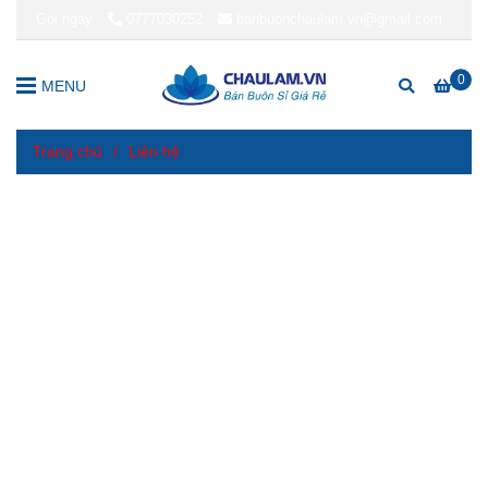
Gọi ngay
0777030252
banbuonchaulam.vn@gmail.com
0
MENU
Trang chủ
/
Liên hệ