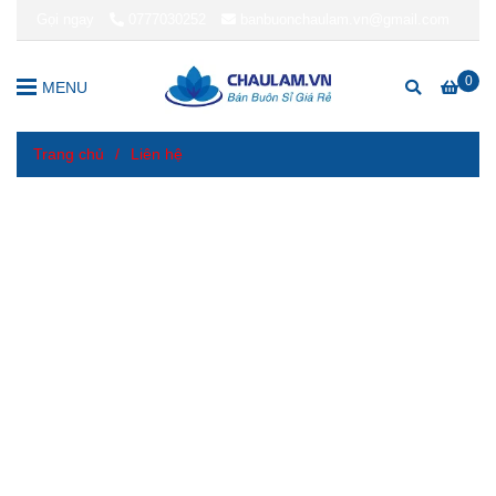
Gọi ngay
0777030252
banbuonchaulam.vn@gmail.com
0
MENU
Trang chủ
/
Liên hệ