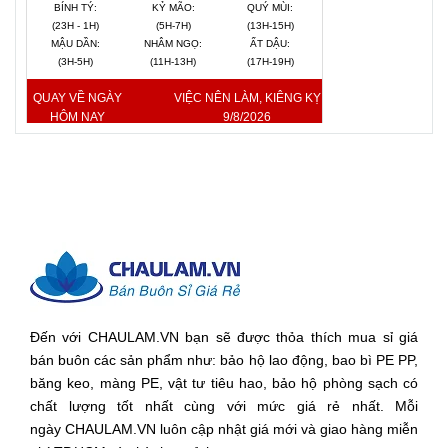
BÍNH TÝ:
KỶ MÃO:
QUÝ MÙI:
(23H - 1H)
(5H-7H)
(13H-15H)
MẬU DẦN:
NHÂM NGỌ:
ẤT DẬU:
(3H-5H)
(11H-13H)
(17H-19H)
QUAY VỀ NGÀY
VIỆC NÊN LÀM, KIÊNG KỴ
HÔM NAY
9/8/2026
Đến với CHAULAM.VN bạn sẽ được thỏa thích mua sỉ giá
bán buôn các sản phẩm như: bảo hộ lao động, bao bì PE PP,
băng keo, màng PE, vật tư tiêu hao, bảo hộ phòng sạch có
chất lượng tốt nhất cùng với mức giá rẻ nhất. Mỗi
ngày CHAULAM.VN luôn cập nhật giá mới và giao hàng miễn