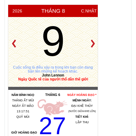
Gòn
THÁNG 8
2026
C.NHẬT
9
Cuộc sống là điều xảy ra trong khi bạn còn đang
bận lên những kế hoạch khác.
John Lennon
Ngày Quốc tế của người thổ dân thế giới
THÁNG 6
NĂM BÍNH NGỌ
NGÀY HOÀNG ĐẠO *
THÁNG ẤT MÙI
MỆNH NGÀY:
NGÀY ẤT MÃO
ĐẠI KHÊ THỦY
13:17:52
(NƯỚC GIỮA KHE LỚN)
27
QUÝ MÙI
TIẾT KHÍ:
LẬP THU
GIỜ HOÀNG ĐẠO