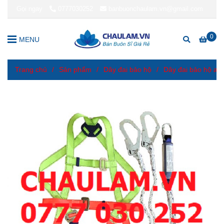
Gọi ngay
0777030252
banbuonchaulam.vn@gmail.com
0
MENU
Trang chủ
/
Sản phẩm
/
Dây đai bảo hộ
/
Dây đai bảo hộ an 