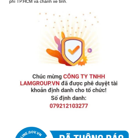
phí TP.HCM và chành xe tỉnh.