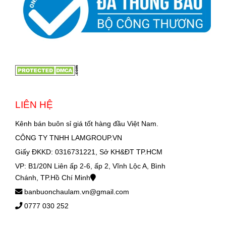
LIÊN HỆ
Kênh bán buôn sỉ giá tốt hàng đầu Việt Nam.
CÔNG TY TNHH LAMGROUP.VN
Giấy ĐKKD: 0316731221, Sở KH&ĐT TP.HCM
VP: B1/20N Liên ấp 2-6, ấp 2, Vĩnh Lộc A, Bình
Chánh, TP.Hồ Chí Minh
banbuonchaulam.vn@gmail.com
0777 030 252