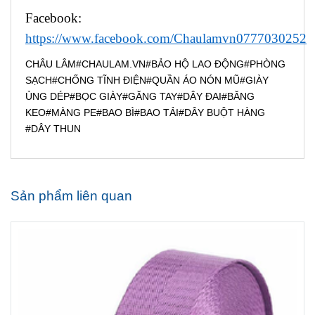
Facebook:
https://www.facebook.com/Chaulamvn0777030252
CHÂU LÂM#CHAULAM.VN#BẢO HỘ LAO ĐỘNG#PHÒNG
SẠCH#CHỐNG TĨNH ĐIỆN#QUẦN ÁO NÓN MŨ#GIÀY
ỦNG DÉP#BỌC GIÀY#GĂNG TAY#DÂY ĐAI#BĂNG
KEO#MÀNG PE#BAO BÌ#BAO TẢI#DÂY BUỘT HÀNG
#DÂY THUN
Sản phẩm liên quan