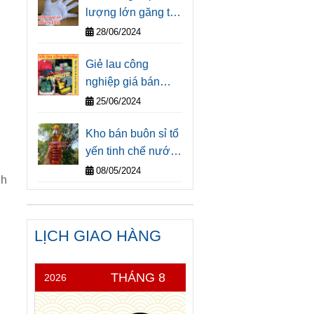
lượng lớn găng tay
Nhất Đất Nước
vải trắng giá rẻ cho
30/4/2025</p>
28/06/2024
doanh nghiệp tại
Giẻ lau công
Tp.HCM
nghiệp giá bán
buôn tại thành phố
25/06/2024
Hồ Chí Minh
Kho bán buôn sỉ tổ
yến tinh chế nước
yến sào cao cấp và
08/05/2024
nh
nước mắm nhỉ
truyền thống trăm
năm Bình Định tại
LỊCH GIAO HÀNG
Sài Gòn
THÁNG 8
2026
THỨ 5