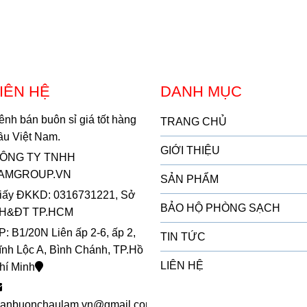
IÊN HỆ
DANH MỤC
ênh bán buôn sỉ giá tốt hàng
TRANG CHỦ
ầu Việt Nam.
GIỚI THIỆU
ÔNG TY TNHH
AMGROUP.VN
SẢN PHẨM
iấy ĐKKD: 0316731221, Sở
BẢO HỘ PHÒNG SẠCH
H&ĐT TP.HCM
P: B1/20N Liên ấp 2-6, ấp 2,
TIN TỨC
ĩnh Lộc A, Bình Chánh, TP.Hồ
LIÊN HỆ
hí Minh
anbuonchaulam.vn@gmail.com