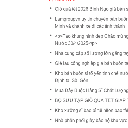
Giỏ quà tết 2026 Bính Ngọ giá bán 
Lamgroupvn uy tín chuyên bán buôn 
Minh và chành xe đi các tỉnh thành
<p>Tạo khung hình đẹp Chào mừng
Nước 30/4/2025</p>
Nhà cung cấp số lượng lớn găng tay
Giẻ lau công nghiệp giá bán buôn t
Kho bán buôn sỉ tổ yến tinh chế nư
Định tại Sài Gòn
Mua Dây Buộc Hàng Sỉ Chất Lượn
BỘ SƯU TẬP GIỎ QUÀ TẾT GIÁP 
Kho xưởng sỉ bao bì túi nilon bao t
Nhà phân phối giày bảo hộ khu vự