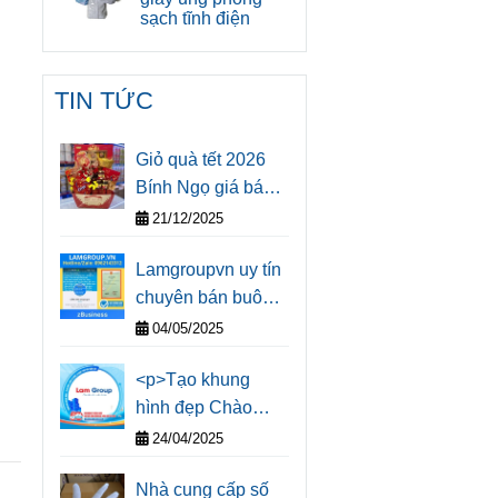
sạch tĩnh điện
TIN TỨC
Giỏ quà tết 2026
Bính Ngọ giá bán
sỉ cho doanh
21/12/2025
nghiệp tại Thành
Lamgroupvn uy tín
phố Hồ Chí Minh
chuyên bán buôn
giao hàng sỉ găng
04/05/2025
tay bảo hộ lao
<p>Tạo khung
động tại Thành
hình đẹp Chào
phố Hồ Chí Minh
mừng Lễ Kỹ niệm
và chành xe đi các
24/04/2025
50 năm Giải Phóng
tỉnh thành
Nhà cung cấp số
Miền Nam Thống