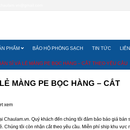
chaulam.vn@gmail.com
ẢN PHẨM
BẢO HỘ PHÒNG SẠCH
TIN TỨC
LIÊ
BÁN SỈ VÀ LẺ MÀNG PE BỌC HÀNG – CẮT THEO YÊU CẦU
 LẺ MÀNG PE BỌC HÀNG – CẮT
ợt xem
ại Chaulam.vn. Quý khách đến chúng tôi đảm bảo báo giá bán s
. Chúng tôi còn nhận cắt theo yêu cầu. Miễn phí ship khu vực 