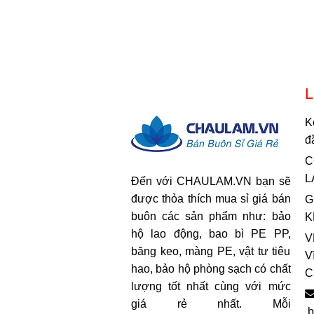
L
K
đ
C
L
Đến với CHAULAM.VN bạn sẽ
được thỏa thích mua sỉ giá bán
G
buôn các sản phẩm như: bảo
K
hộ lao động, bao bì PE PP,
V
băng keo, màng PE, vật tư tiêu
V
hao, bảo hộ phòng sạch có chất
C
lượng tốt nhất cùng với mức
giá rẻ nhất. Mỗi
b