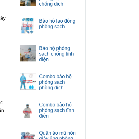
chống dịch
máy
Bảo hộ lao động
phòng sạch
Bảo hộ phòng
sạch chống tĩnh
điện
Combo bảo hộ
phòng sạch
phòng dịch
ợc
Combo bảo hộ
phòng sạch tĩnh
án
điện
c
Quần áo mũ nón
giày ủng phòng