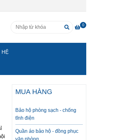
0
N HỆ
MUA HÀNG
Bảo hộ phòng sạch - chống
tĩnh điện
ỉ
Quần áo bảo hộ - đồng phục
nội
văn phòng