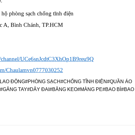
/.
ộ phòng sạch chống tĩnh điện
Lộc A, Bình Chánh, TP.HCM
om/channel/UCe6snJcdtC3XhOp1B9reu9Q
com/Chaulamvn0777030252
LAO ĐỘNG#PHÒNG SẠCH#CHỐNG TĨNH ĐIỆN#QUẦN ÁO
Y#GĂNG TAY#DÂY ĐAI#BĂNG KEO#MÀNG PE#BAO BÌ#BAO