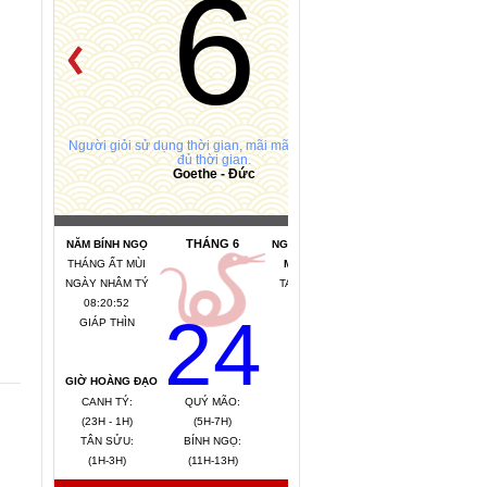
6
Người giỏi sử dụng thời gian, mãi mãi không thấy
đủ thời gian.
Goethe - Đức
THÁNG 6
NĂM BÍNH NGỌ
NGÀY HẮC ĐẠO *
THÁNG ẤT MÙI
MỆNH NGÀY:
NGÀY NHÂM TÝ
TANG ĐỒ MỘC
08:20:53
(GỖ CÂY DÂU)
24
GIÁP THÌN
TIẾT KHÍ:
ĐẠI THỬ
GIỜ HOÀNG ĐẠO
CANH TÝ:
QUÝ MÃO:
MẬU THÂN:
(23H - 1H)
(5H-7H)
(15H-17H)
TÂN SỬU:
BÍNH NGỌ:
KỶ DẬU:
(1H-3H)
(11H-13H)
(17H-19H)