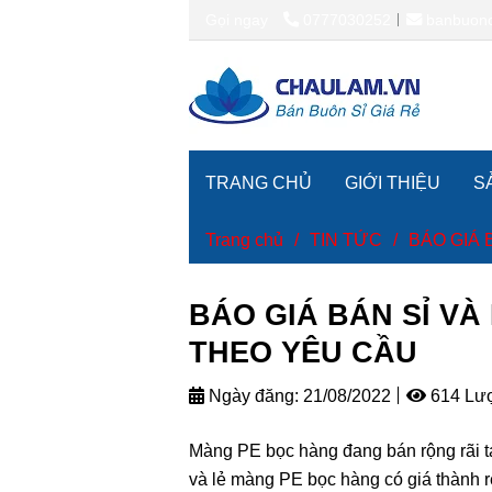
Gọi ngay
0777030252
banbuon
TRANG CHỦ
GIỚI THIỆU
S
Trang chủ
/
TIN TỨC
/
BÁO GIÁ 
BÁO GIÁ BÁN SỈ VÀ
THEO YÊU CẦU
Ngày đăng:
21/08/2022
614 Lư
Màng PE bọc hàng đang bán rộng rãi t
và lẻ màng PE bọc hàng có giá thành rẻ