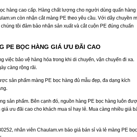
c hàng cao cấp. Hàng chất lượng cho người dùng quấn hàng
haulam.vn còn nhận cắt màng PE theo yêu cầu. Với dây chuyền 
i, chúng tôi đảm bảo nhận sản xuất và cắt cuộn PE đúng chuẩn
NG PE BỌC HÀNG GIÁ ƯU ĐÃI CAO
g việc bảo vệ hàng hóa trong khi di chuyển, vận chuyển đi xa.
y càng rộng rãi.
ược sản phẩm màng PE bọc hàng đủ mẫu đẹp, đa dạng kích
àng.
lượng sản phẩm. Bên cạnh đó, nguồn hàng PE bọc hàng luôn đư
m giá ưu đãi cao cho khách mua sỉ hay lẻ. Mua càng nhiều giá b
030252, nhân viên Chaulam.vn báo giá bán sỉ và lẻ màng PE bọ