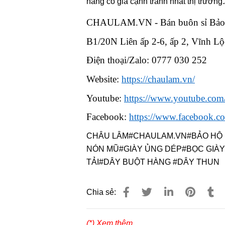
hàng có giá cạnh tranh nhất thị trường.
CHAULAM.VN - Bán buôn sỉ Bảo h
B1/20N Liên ấp 2-6, ấp 2, Vĩnh 
Điện thoại/Zalo: 0777 030 252
Website:
https://chaulam.vn/
Youtube:
https://www.youtube.c
Facebook:
https://www.facebook.
CHÂU LÂM#CHAULAM.VN#BẢO HỘ 
NÓN MŨ#GIÀY ỦNG DÉP#BỌC GIÀ
TẢI#DÂY BUỘT HÀNG #DÂY THUN
Chia sẻ:
(*) Xem thêm