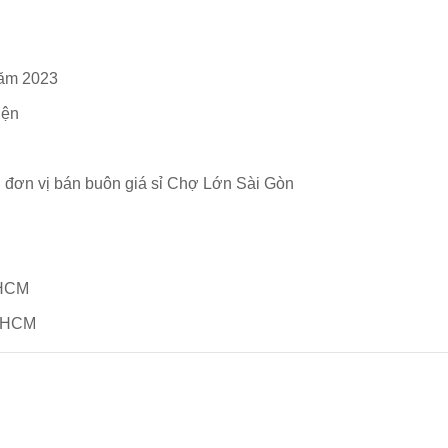
năm 2023
iện
h đơn vị bán buôn giá sỉ Chợ Lớn Sài Gòn
.HCM
TpHCM