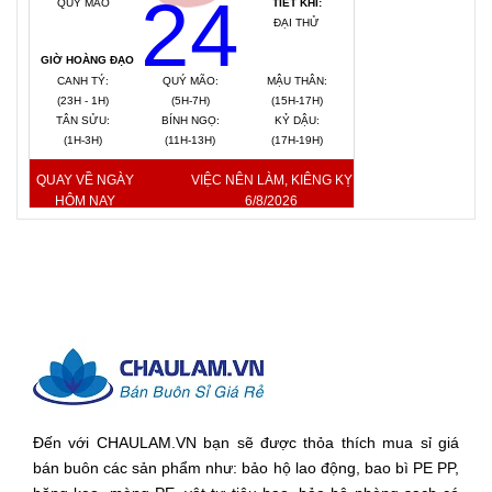
24
QUÝ MÃO
TIẾT KHÍ:
ĐẠI THỬ
GIỜ HOÀNG ĐẠO
CANH TÝ:
QUÝ MÃO:
MẬU THÂN:
(23H - 1H)
(5H-7H)
(15H-17H)
TÂN SỬU:
BÍNH NGỌ:
KỶ DẬU:
(1H-3H)
(11H-13H)
(17H-19H)
QUAY VỀ NGÀY
VIỆC NÊN LÀM, KIÊNG KỴ
HÔM NAY
6/8/2026
Đến với CHAULAM.VN bạn sẽ được thỏa thích mua sỉ giá
bán buôn các sản phẩm như: bảo hộ lao động, bao bì PE PP,