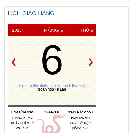
truyền thống
trăm năm Bình
LỊCH GIAO HÀNG
Định tại Sài
Gòn
THÁNG 8
2026
THỨ 5
6
Hi sinh vĩ đại nhất chính là hi sinh thời gian
Ngạn ngữ Hi Lạp
THÁNG 6
NĂM BÍNH NGỌ
NGÀY HẮC ĐẠO *
THÁNG ẤT MÙI
MỆNH NGÀY:
NGÀY NHÂM TÝ
TANG ĐỒ MỘC
05:45:32
(GỖ CÂY DÂU)