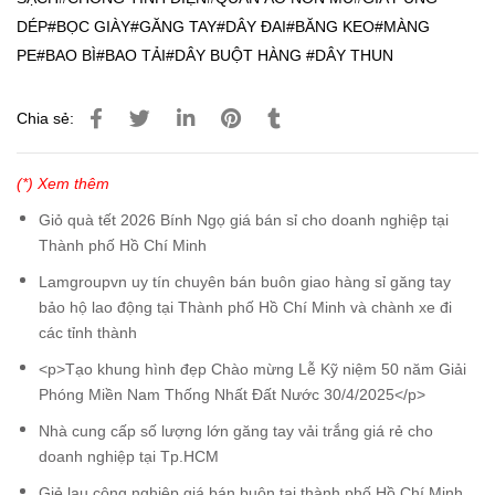
DÉP#BỌC GIÀY#GĂNG TAY#DÂY ĐAI#BĂNG KEO#MÀNG
PE#BAO BÌ#BAO TẢI#DÂY BUỘT HÀNG #DÂY THUN
Chia sẻ:
(*) Xem thêm
Giỏ quà tết 2026 Bính Ngọ giá bán sỉ cho doanh nghiệp tại
Thành phố Hồ Chí Minh
Lamgroupvn uy tín chuyên bán buôn giao hàng sỉ găng tay
bảo hộ lao động tại Thành phố Hồ Chí Minh và chành xe đi
các tỉnh thành
<p>Tạo khung hình đẹp Chào mừng Lễ Kỹ niệm 50 năm Giải
Phóng Miền Nam Thống Nhất Đất Nước 30/4/2025</p>
Nhà cung cấp số lượng lớn găng tay vải trắng giá rẻ cho
doanh nghiệp tại Tp.HCM
Giẻ lau công nghiệp giá bán buôn tại thành phố Hồ Chí Minh