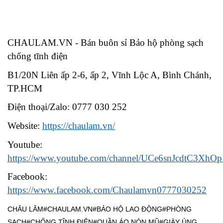
CHAULAM.VN - Bán buôn sỉ Bảo hộ phòng sạch
chống tĩnh điện
B1/20N Liên ấp 2-6, ấp 2, Vĩnh Lộc A, Bình Chánh,
TP.HCM
Điện thoại/Zalo: 0777 030 252
Website:
https://chaulam.vn/
Youtube:
https://www.youtube.com/channel/UCe6snJcdtC3XhO
Facebook:
https://www.facebook.com/Chaulamvn0777030252
CHÂU LÂM#CHAULAM.VN#BẢO HỘ LAO ĐỘNG#PHÒNG
SẠCH#CHỐNG TĨNH ĐIỆN#QUẦN ÁO NÓN MŨ#GIÀY ỦNG