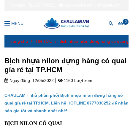
Gọi ngay
0777030252
banbuonchaulam.vn@gmail.com
0
MENU
Trang chủ
/
TIN TỨC
/
Bịch nhựa nilon đựng hàng có quai gía
Bịch nhựa nilon đựng hàng có quai
gía rẻ tại TP.HCM
Ngày đăng:
12/05/2022
1160 Lượt xem
CHAULAM - nhà phân phối Bịch nhựa nilon đựng hàng có
quai gía rẻ tại TP.HCM. Liên hệ HOTLINE 0777030252 để nhận
báo gía tốt và nhanh nhất nhé!
BỊCH NILON CÓ QUAI