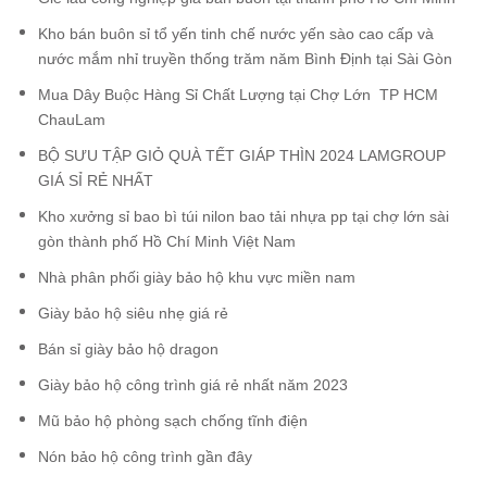
Kho bán buôn sỉ tổ yến tinh chế nước yến sào cao cấp và
nước mắm nhỉ truyền thống trăm năm Bình Định tại Sài Gòn
Mua Dây Buộc Hàng Sỉ Chất Lượng tại Chợ Lớn TP HCM
ChauLam
BỘ SƯU TẬP GIỎ QUÀ TẾT GIÁP THÌN 2024 LAMGROUP
GIÁ SỈ RẺ NHẤT
Kho xưởng sỉ bao bì túi nilon bao tải nhựa pp tại chợ lớn sài
gòn thành phố Hồ Chí Minh Việt Nam
Nhà phân phối giày bảo hộ khu vực miền nam
Giày bảo hộ siêu nhẹ giá rẻ
Bán sỉ giày bảo hộ dragon
Giày bảo hộ công trình giá rẻ nhất năm 2023
Mũ bảo hộ phòng sạch chống tĩnh điện
Nón bảo hộ công trình gần đây