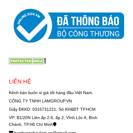
LIÊN HỆ
Kênh bán buôn sỉ giá tốt hàng đầu Việt Nam.
CÔNG TY TNHH LAMGROUP.VN
Giấy ĐKKD: 0316731221, Sở KH&ĐT TP.HCM
VP: B1/20N Liên ấp 2-6, ấp 2, Vĩnh Lộc A, Bình
Chánh, TP.Hồ Chí Minh
banbuonchaulam.vn@gmail.com