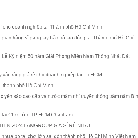
sỉ cho doanh nghiệp tại Thành phố Hồ Chí Minh
giao hàng sỉ găng tay bảo hộ lao động tại Thành phố Hồ Chí
 Lễ Kỹ niệm 50 năm Giải Phóng Miền Nam Thống Nhất Đất
 vải trắng giá rẻ cho doanh nghiệp tại Tp.HCM
ại thành phố Hồ Chí Minh
ớc yến sào cao cấp và nước mắm nhỉ truyền thống trăm năm Bì
g tại Chợ Lớn TP HCM ChauLam
THÌN 2024 LAMGROUP GIÁ SỈ RẺ NHẤT
ải nhựa pp tại chợ lớn sài gòn thành phố Hồ Chí Minh Việt Nam