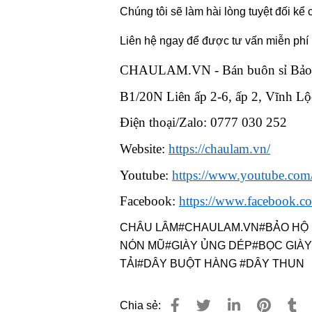
Chúng tôi sẽ làm hài lòng tuyệt đối kể
Liên hệ ngay để được tư vấn miễn phí
CHAULAM.VN - Bán buôn sỉ Bảo h
B1/20N Liên ấp 2-6, ấp 2, Vĩnh 
Điện thoại/Zalo: 0777 030 252
Website:
https://chaulam.vn/
Youtube:
https://www.youtube.c
Facebook:
https://www.facebook.
CHÂU LÂM#CHAULAM.VN#BẢO HỘ 
NÓN MŨ#GIÀY ỦNG DÉP#BỌC GIÀ
TẢI#DÂY BUỘT HÀNG #DÂY THUN
Chia sẻ: