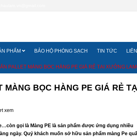
chaulam.vn@gmail.com
ẢN PHẨM
BẢO HỘ PHÒNG SẠCH
TIN TỨC
LIÊ
ẤN PALLET MÀNG BỌC HÀNG PE GIÁ RẺ TẠI XƯỞNG LA
 MÀNG BỌC HÀNG PE GIÁ RẺ TẠ
ợt xem
Pe…còn gọi là Màng PE là sản phẩm được ứng dụng nhiều
 hàng ngày. Quý khách muốn sở hữu sản phẩm màng Pe qu