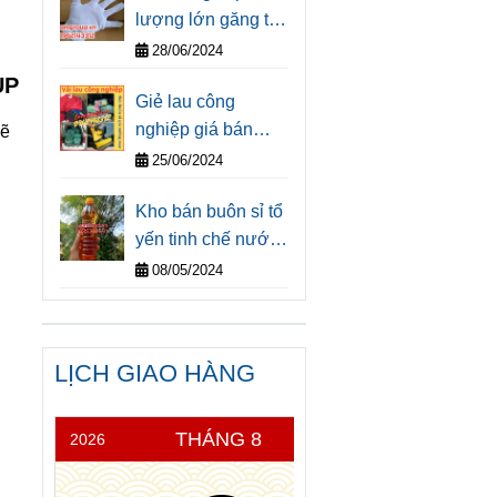
lượng lớn găng tay
Nhất Đất Nước
vải trắng giá rẻ cho
30/4/2025</p>
28/06/2024
doanh nghiệp tại
UP
Giẻ lau công
Tp.HCM
nghiệp giá bán
sẽ
buôn tại thành phố
25/06/2024
Hồ Chí Minh
Kho bán buôn sỉ tổ
yến tinh chế nước
yến sào cao cấp và
08/05/2024
nước mắm nhỉ
truyền thống trăm
năm Bình Định tại
LỊCH GIAO HÀNG
Sài Gòn
THÁNG 8
2026
THỨ 5