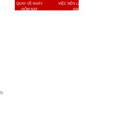
QUAY VỀ NGÀY
VIỆC NÊN LÀM, KIÊNG KỴ
HÔM NAY
6/8/2026
nh