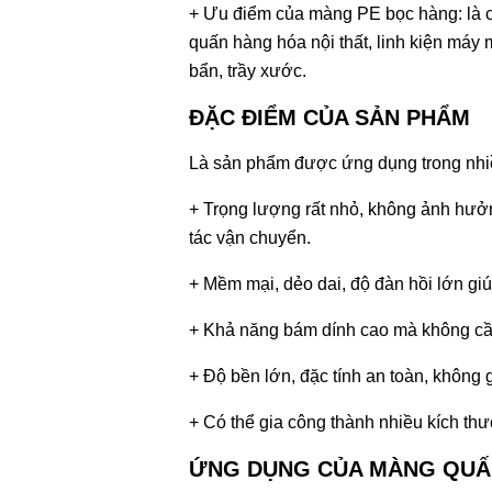
+ Ưu điểm của màng PE bọc hàng: là có
quấn hàng hóa nội thất, linh kiện má
bẩn, trầy xước.
ĐẶC ĐIỂM CỦA SẢN PHẨM
Là sản phẩm được ứng dụng trong nhiề
+ Trọng lượng rất nhỏ, không ảnh hưởn
tác vận chuyển.
+ Mềm mại, dẻo dai, độ đàn hồi lớn giú
+ Khả năng bám dính cao mà không cần
+ Độ bền lớn, đặc tính an toàn, không
+ Có thể gia công thành nhiều kích th
ỨNG DỤNG CỦA MÀNG QUẤN