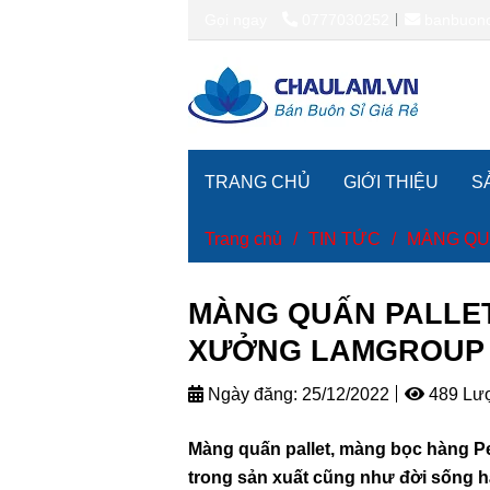
Gọi ngay
0777030252
banbuon
TRANG CHỦ
GIỚI THIỆU
S
Trang chủ
/
TIN TỨC
/
MÀNG QU
MÀNG QUẤN PALLET
XƯỞNG LAMGROUP
Ngày đăng:
25/12/2022
489 Lư
Màng quấn pallet, màng bọc hàng 
trong sản xuất cũng như đời sống