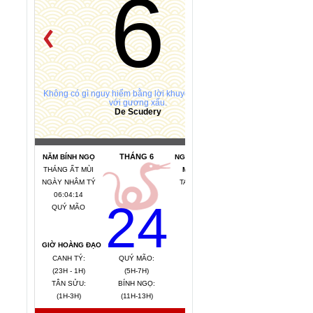
6
Không có gì nguy hiểm bằng lời khuyên tốt đi kèm
với gương xấu.
De Scudery
THÁNG 6
NĂM BÍNH NGỌ
NGÀY HẮC ĐẠO *
THÁNG ẤT MÙI
MỆNH NGÀY:
NGÀY NHÂM TÝ
TANG ĐỒ MỘC
06:04:15
(GỖ CÂY DÂU)
24
QUÝ MÃO
TIẾT KHÍ:
ĐẠI THỬ
GIỜ HOÀNG ĐẠO
CANH TÝ:
QUÝ MÃO:
MẬU THÂN:
(23H - 1H)
(5H-7H)
(15H-17H)
TÂN SỬU:
BÍNH NGỌ:
KỶ DẬU:
(1H-3H)
(11H-13H)
(17H-19H)