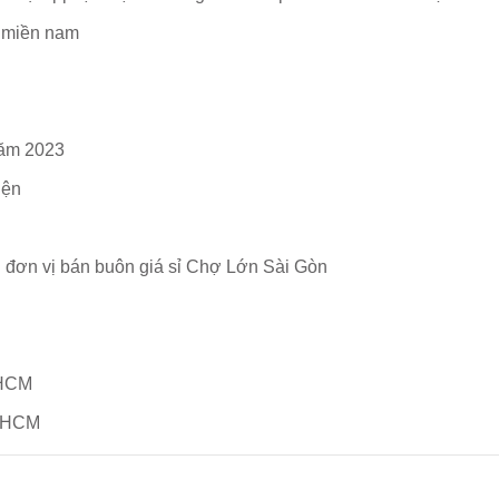
c miền nam
năm 2023
iện
h đơn vị bán buôn giá sỉ Chợ Lớn Sài Gòn
.HCM
TpHCM