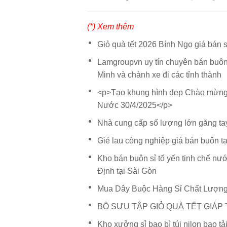
(*) Xem thêm
Giỏ quà tết 2026 Bính Ngọ giá bán 
Lamgroupvn uy tín chuyên bán buôn 
Minh và chành xe đi các tỉnh thành
<p>Tạo khung hình đẹp Chào mừng
Nước 30/4/2025</p>
Nhà cung cấp số lượng lớn găng tay
Giẻ lau công nghiệp giá bán buôn t
Kho bán buôn sỉ tổ yến tinh chế nư
Định tại Sài Gòn
Mua Dây Buộc Hàng Sỉ Chất Lượn
BỘ SƯU TẬP GIỎ QUÀ TẾT GIÁP 
Kho xưởng sỉ bao bì túi nilon bao t