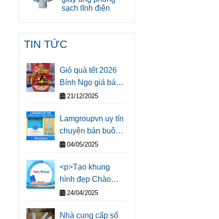
sạch tĩnh điện
TIN TỨC
Giỏ quà tết 2026
Bính Ngọ giá bán
sỉ cho doanh
21/12/2025
nghiệp tại Thành
Lamgroupvn uy tín
phố Hồ Chí Minh
chuyên bán buôn
giao hàng sỉ găng
04/05/2025
tay bảo hộ lao
<p>Tạo khung
động tại Thành
hình đẹp Chào
phố Hồ Chí Minh
mừng Lễ Kỹ niệm
và chành xe đi các
24/04/2025
50 năm Giải Phóng
tỉnh thành
Nhà cung cấp số
Miền Nam Thống