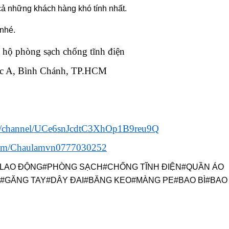
 cả những khách hàng khó tính nhất.
 nhé.
ộ phòng sạch chống tĩnh điện
Lộc A, Bình Chánh, TP.HCM
om/channel/UCe6snJcdtC3XhOp1B9reu9Q
com/Chaulamvn0777030252
LAO ĐỘNG#PHÒNG SẠCH#CHỐNG TĨNH ĐIỆN#QUẦN ÁO
Y#GĂNG TAY#DÂY ĐAI#BĂNG KEO#MÀNG PE#BAO BÌ#BAO